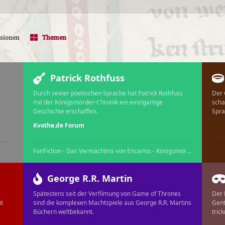
ssionen
Themen
Patrick Rothfuss
Durch seiner poetischen Sprache hat Patrick Rothfuss
Der 
mit der Königsmörder-Chronik ein einzigartige
scha
Geschichte erschaffen.
Spra
Kvothe.de Forum
FanFiction - Das Vermächtnis von Encarnis - Königsmörder Sidestory
George R.R. Martin
Spätestens seit der Verfilmung von Game of Thrones
Der 
it
sind die komplexen Machtspiele aus George R.R. Martins
Gent
Büchern weltbekannt.
tric