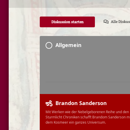
Alle Disku
Diskussion starten
Allgemein
Brandon Sanderson
Mit Werken wie der Nebelgeborenen Reihe und den
Sturmlicht Chroniken schafft Brandom Sanderson m
dem Kosmeer ein ganzes Universum.