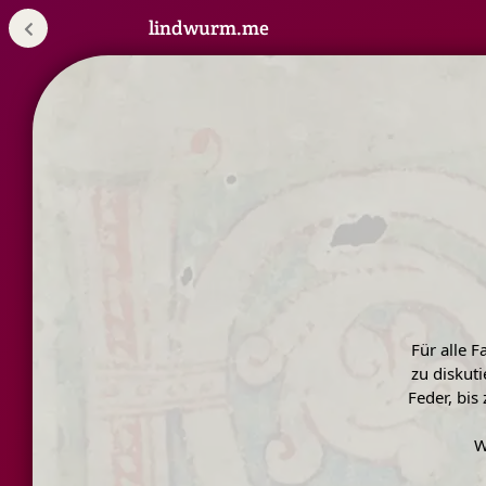
lindwurm.me
Für alle 
zu diskut
Feder, bi
W