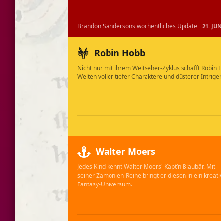
Brandon Sandersons wöchentliches Update
21. JUNI 
Robin Hobb
Nicht nur mit ihrem Weitseher-Zyklus schafft Robin
Welten voller tiefer Charaktere und düsterer Intrige
Walter Moers
Jedes Kind kennt Walter Moers' Käpt’n Blaubär. Mit
seiner Zamonien-Reihe bringt er diesen in ein kreati
Fantasy-Universum.