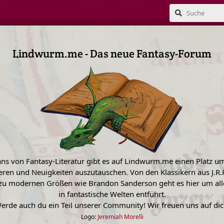
Lindwurm.me - Das neue Fantasy-Forum
Fans von Fantasy-Literatur gibt es auf Lindwurm.me einen Platz u
ieren und Neuigkeiten auszutauschen. Von den Klassikern aus J.R.R
s zu modernen Größen wie Brandon Sanderson geht es hier um all
in fantastische Welten entführt.
erde auch du ein Teil unserer Community! Wir freuen uns auf dic
Logo:
Jeremiah Morelli