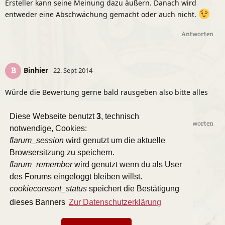
Ersteller kann seine Meinung dazu äußern. Danach wird
entweder eine Abschwächung gemacht oder auch nicht.
Antworten
Binhier
B
22. Sept 2014
Würde die Bewertung gerne bald rausgeben also bitte alles
was ihr noch zu sagen wollt heute noch schreiben.
Diese Webseite benutzt
3
, technisch
Antworten
notwendige, Cookies:
flarum_session
wird genutzt um die aktuelle
Browsersitzung zu speichern.
flarum_remember
wird genutzt wenn du als User
des Forums eingeloggt bleiben willst.
Eine Antwort schreiben…
cookieconsent_status
speichert die Bestätigung
dieses Banners
Zur Datenschutzerklärung