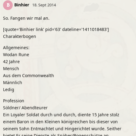
Binhier
B
18. Sept 2014
So. Fangen wir mal an.
[quote='Binhier link' pid='63' dateline='1411018483']
Charakterbogen
Allgemeines:
Wodan Rune
42 Jahre
Mensch
Aus dem Commonwealth
Männlich
Ledig
Profession
Söldner/ Abendteurer
Ein Loyaler Soldat durch und durch, diente 15 Jahre stolz
einem Baron in den Kleinen königreichen bis dieser von
seinem Sohn Entmachtet und Hingerichtet wurde. Seither
bietet Er seine Dienste als Späher/Bogenschütze an.