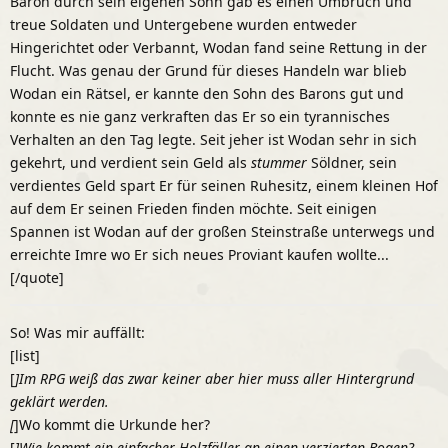
Baron durch sein eigenen Sohn gab es einen Umbruch und
treue Soldaten und Untergebene wurden entweder
Hingerichtet oder Verbannt, Wodan fand seine Rettung in der
Flucht. Was genau der Grund für dieses Handeln war blieb
Wodan ein Rätsel, er kannte den Sohn des Barons gut und
konnte es nie ganz verkraften das Er so ein tyrannisches
Verhalten an den Tag legte. Seit jeher ist Wodan sehr in sich
gekehrt, und verdient sein Geld als
stummer
Söldner, sein
verdientes Geld spart Er für seinen Ruhesitz, einem kleinen Hof
auf dem Er seinen Frieden finden möchte. Seit einigen
Spannen ist Wodan auf der großen Steinstraße unterwegs und
erreichte Imre wo Er sich neues Proviant kaufen wollte...
[/quote]
So! Was mir auffällt:
[list]
[
]Im RPG weiß das zwar keiner aber hier muss aller Hintergrund
geklärt werden.
[
]Wo kommt die Urkunde her?
[
]Wie kommt ein einfacher Holzfäller an einen verzierten Bogen?