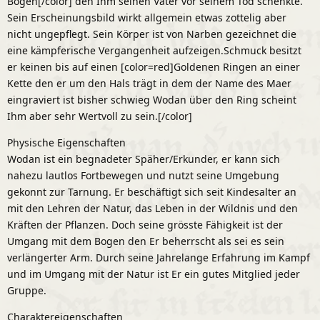
Bogen[/color] den Ihm seinen Vater vor seinem Tod schenkte.
Sein Erscheinungsbild wirkt allgemein etwas zottelig aber
nicht ungepflegt. Sein Körper ist von Narben gezeichnet die
eine kämpferische Vergangenheit aufzeigen.Schmuck besitzt
er keinen bis auf einen [color=red]Goldenen Ringen an einer
Kette den er um den Hals trägt in dem der Name des Maer
eingraviert ist bisher schwieg Wodan über den Ring scheint
Ihm aber sehr Wertvoll zu sein.[/color]
Physische Eigenschaften
Wodan ist ein begnadeter Späher/Erkunder, er kann sich
nahezu lautlos Fortbewegen und nutzt seine Umgebung
gekonnt zur Tarnung. Er beschäftigt sich seit Kindesalter an
mit den Lehren der Natur, das Leben in der Wildnis und den
Kräften der Pflanzen. Doch seine grösste Fähigkeit ist der
Umgang mit dem Bogen den Er beherrscht als sei es sein
verlängerter Arm. Durch seine Jahrelange Erfahrung im Kampf
und im Umgang mit der Natur ist Er ein gutes Mitglied jeder
Gruppe.
Charaktereigenschaften