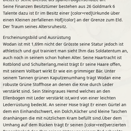
Seine Finanzen Besitztümer bestehen aus 26 Goldmark 6
Talente dazu ist Er im Besitz einer [color=red]Urkunde über
einen Kleinen zerfallenen Hof[/color] an der Grenze zum Eld.
Der Traum seines Altersruhesitz.
Erscheinungsbild und Ausrüstung
Wodan ist mit 1,69m nicht der Grösste seine Statur jedoch ist
athletisch und gut trainiert man sieht Ihm das Soldatentum an,
auch noch in seinem schon hohen Alter. Seine Haartracht ist
Rotblond und Schulterlang,meist trägt Er seine Haare offen,
mit seinem Vollbart wirkt Er wie ein grimmiger Bär. Unter
seinem Tannen grünen Kaputzenumhang trägt Wodan eine
robuste Grüne Stoffhose an denen die Knie durch Leder
verstärkt sind. Sein Steingraues Hemd welches an den
Ellenbogen mit Leder verstärkt ist,wird von einer leichten
Lederrüstung bedeckt. An seiner Hose trägt Er einen Gürtel an
dem ein Einhandschwert, ein Dolch,Köcher und kleine Taschen
dranhängen die mit nützlichem Kram befüllt sind.Über dem
Umhang auf dem Rücken trägt Er seinen [color=red]verzierten