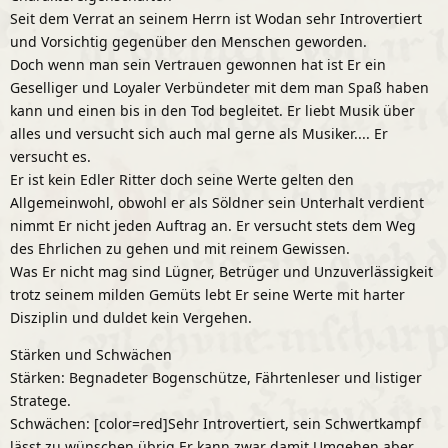
Seit dem Verrat an seinem Herrn ist Wodan sehr Introvertiert
und Vorsichtig gegenüber den Menschen geworden.
Doch wenn man sein Vertrauen gewonnen hat ist Er ein
Geselliger und Loyaler Verbündeter mit dem man Spaß haben
kann und einen bis in den Tod begleitet. Er liebt Musik über
alles und versucht sich auch mal gerne als Musiker.... Er
versucht es.
Er ist kein Edler Ritter doch seine Werte gelten den
Allgemeinwohl, obwohl er als Söldner sein Unterhalt verdient
nimmt Er nicht jeden Auftrag an. Er versucht stets dem Weg
des Ehrlichen zu gehen und mit reinem Gewissen.
Was Er nicht mag sind Lügner, Betrüger und Unzuverlässigkeit
trotz seinem milden Gemüts lebt Er seine Werte mit harter
Disziplin und duldet kein Vergehen.
Stärken und Schwächen
Stärken: Begnadeter Bogenschütze, Fährtenleser und listiger
Stratege.
Schwächen: [color=red]Sehr Introvertiert, sein Schwertkampf
lässt zu wünschen übrig Er kann zwar damit Umgehen aber