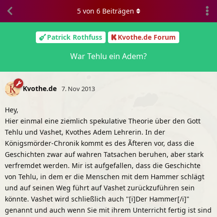
5
von
6
Beiträgen
Patrick Rothfuss
Kvothe.de Forum
War Tehlu ein Adem?
Kvothe.de
7. Nov 2013
Hey,
Hier einmal eine ziemlich spekulative Theorie über den Gott
Tehlu und Vashet, Kvothes Adem Lehrerin. In der
Königsmörder-Chronik kommt es des Ãfteren vor, dass die
Geschichten zwar auf wahren Tatsachen beruhen, aber stark
verfremdet werden. Mir ist aufgefallen, dass die Geschichte
von Tehlu, in dem er die Menschen mit dem Hammer schlägt
und auf seinen Weg führt auf Vashet zurückzuführen sein
könnte. Vashet wird schließlich auch "[i]Der Hammer[/i]"
genannt und auch wenn Sie mit ihrem Unterricht fertig ist sind