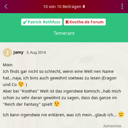
10
von
10
Beiträgen
Patrick Rothfuss
Kvothe.de Forum
Temerant
Jamy
J
3. Aug 2014
Moin
Ich finds gar nicht so schlecht, wenn eine Welt nen Name
hat...naja, ich bins auch gewohnt soetwas zu lesen (Eragon
und Co
)
Aber bei "Kvothes" Welt ist das irgendwie komisch...hab mich
schon zu sehr daran gewöhnt zu sagen, dass das ganze im
"Reich der Fantasy" spielt
Ich kann irgendwie nie erklären, was ich mein...glaub ich...
Antworten