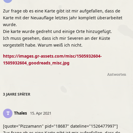
Zur frage ob es eine Karte gibt ist mir aufgefallen, dass de
Karte mit der Neuauflage letztes Jahr komplett überarbeitet
wurde.
Die karte wurde gedreht und einige Orte hinzugefügt.
Ich muss gesehen, dass ich mir Severen an der Küste
vorgestellt habe. Warum weiß ich nicht.
https://images.gr-assets.com/misc/1505932604-
1505932604_goodreads_misc.jpg
Antworten
3 JAHRE
SPÄTER
Thales
T
15. Apr 2021
[quote="Pizzamann" pid="18687" dateline="1526477997"]
Zur frage ob es eine Karte gibt ist mir aufgefallen, dass de