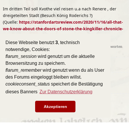
Im dritten Teil soll Kvothe viel reisen u.a nach Renere , der
dreigeteilten Stadt (Besuch König Roderichs ?)
(Quelle:
https://stanfordartsreview.com/2020/11/16/all-that-
we-know-about-the-doors-of-stone-the-kingkiller-chronicle-
finale/
Diese Webseite benutzt
3
, technisch
Antworten
notwendige, Cookies:
flarum_session
wird genutzt um die aktuelle
Browsersitzung zu speichern.
flarum_remember
wird genutzt wenn du als User
des Forums eingeloggt bleiben willst.
Eine Antwort schreiben…
cookieconsent_status
speichert die Bestätigung
dieses Banners
Zur Datenschutzerklärung
Akzeptieren