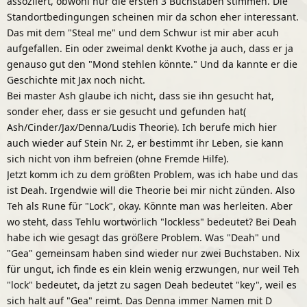
assoziiert, obwohl nur die ersten 3 Buchstaben stimmen. Die
Standortbedingungen scheinen mir da schon eher interessant.
Das mit dem "Steal me" und dem Schwur ist mir aber acuh
aufgefallen. Ein oder zweimal denkt Kvothe ja auch, dass er ja
genauso gut den "Mond stehlen könnte." Und da kannte er die
Geschichte mit Jax noch nicht.
Bei master Ash glaube ich nicht, dass sie ihn gesucht hat,
sonder eher, dass er sie gesucht und gefunden hat(
Ash/Cinder/Jax/Denna/Ludis Theorie). Ich berufe mich hier
auch wieder auf Stein Nr. 2, er bestimmt ihr Leben, sie kann
sich nicht von ihm befreien (ohne Fremde Hilfe).
Jetzt komm ich zu dem größten Problem, was ich habe und das
ist Deah. Irgendwie will die Theorie bei mir nicht zünden. Also
Teh als Rune für "Lock", okay. Könnte man was herleiten. Aber
wo steht, dass Tehlu wortwörlich "lockless" bedeutet? Bei Deah
habe ich wie gesagt das größere Problem. Was "Deah" und
"Gea" gemeinsam haben sind wieder nur zwei Buchstaben. Nix
für ungut, ich finde es ein klein wenig erzwungen, nur weil Teh
"lock" bedeutet, da jetzt zu sagen Deah bedeutet "key", weil es
sich halt auf "Gea" reimt. Das Denna immer Namen mit D