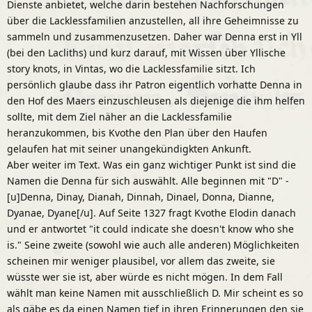
Dienste anbietet, welche darin bestehen Nachforschungen
über die Lacklessfamilien anzustellen, all ihre Geheimnisse zu
sammeln und zusammenzusetzen. Daher war Denna erst in Yll
(bei den Lacliths) und kurz darauf, mit Wissen über Yllische
story knots, in Vintas, wo die Lacklessfamilie sitzt. Ich
persönlich glaube dass ihr Patron eigentlich vorhatte Denna in
den Hof des Maers einzuschleusen als diejenige die ihm helfen
sollte, mit dem Ziel näher an die Lacklessfamilie
heranzukommen, bis Kvothe den Plan über den Haufen
gelaufen hat mit seiner unangekündigkten Ankunft.
Aber weiter im Text. Was ein ganz wichtiger Punkt ist sind die
Namen die Denna für sich auswählt. Alle beginnen mit "D" -
[u]Denna, Dinay, Dianah, Dinnah, Dinael, Donna, Dianne,
Dyanae, Dyane[/u]. Auf Seite 1327 fragt Kvothe Elodin danach
und er antwortet "it could indicate she doesn't know who she
is." Seine zweite (sowohl wie auch alle anderen) Möglichkeiten
scheinen mir weniger plausibel, vor allem das zweite, sie
wüsste wer sie ist, aber würde es nicht mögen. In dem Fall
wählt man keine Namen mit ausschließlich D. Mir scheint es so
als gäbe es da einen Namen tief in ihren Erinnerungen den sie