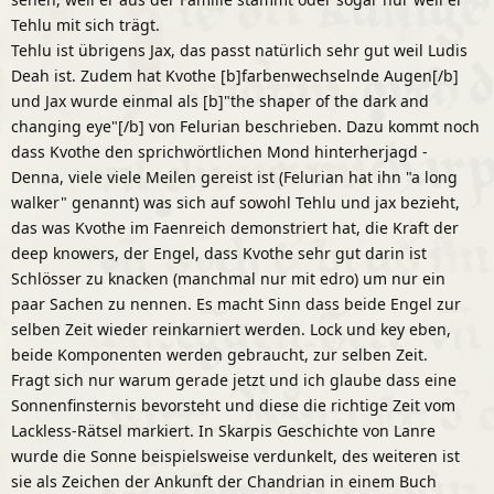
Tehlu mit sich trägt.
Tehlu ist übrigens Jax, das passt natürlich sehr gut weil Ludis
Deah ist. Zudem hat Kvothe [b]farbenwechselnde Augen[/b]
und Jax wurde einmal als [b]"the shaper of the dark and
changing eye"[/b] von Felurian beschrieben. Dazu kommt noch
dass Kvothe den sprichwörtlichen Mond hinterherjagd -
Denna, viele viele Meilen gereist ist (Felurian hat ihn "a long
walker" genannt) was sich auf sowohl Tehlu und jax bezieht,
das was Kvothe im Faenreich demonstriert hat, die Kraft der
deep knowers, der Engel, dass Kvothe sehr gut darin ist
Schlösser zu knacken (manchmal nur mit edro) um nur ein
paar Sachen zu nennen. Es macht Sinn dass beide Engel zur
selben Zeit wieder reinkarniert werden. Lock und key eben,
beide Komponenten werden gebraucht, zur selben Zeit.
Fragt sich nur warum gerade jetzt und ich glaube dass eine
Sonnenfinsternis bevorsteht und diese die richtige Zeit vom
Lackless-Rätsel markiert. In Skarpis Geschichte von Lanre
wurde die Sonne beispielsweise verdunkelt, des weiteren ist
sie als Zeichen der Ankunft der Chandrian in einem Buch