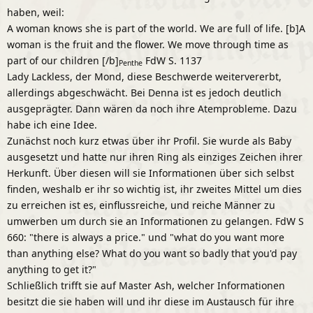
haben, weil:
A woman knows she is part of the world. We are full of life. [b]A
woman is the fruit and the flower. We move through time as
part of our children [/b]
FdW S. 1137
Penthe
Lady Lackless, der Mond, diese Beschwerde weitervererbt,
allerdings abgeschwächt. Bei Denna ist es jedoch deutlich
ausgeprägter. Dann wären da noch ihre Atemprobleme. Dazu
habe ich eine Idee.
Zunächst noch kurz etwas über ihr Profil. Sie wurde als Baby
ausgesetzt und hatte nur ihren Ring als einziges Zeichen ihrer
Herkunft. Über diesen will sie Informationen über sich selbst
finden, weshalb er ihr so wichtig ist, ihr zweites Mittel um dies
zu erreichen ist es, einflussreiche, und reiche Männer zu
umwerben um durch sie an Informationen zu gelangen. FdW S
660: "there is always a price." und "what do you want more
than anything else? What do you want so badly that you'd pay
anything to get it?"
Schließlich trifft sie auf Master Ash, welcher Informationen
besitzt die sie haben will und ihr diese im Austausch für ihre