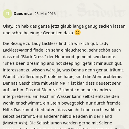
Daeonica
D
25. Mai 2016
Okay, ich hab das ganze jetzt glaub lange genug sacken lassen
und schreibe einige Gedanken dazu
Die Bezüge zu Lady Lackless find ich wirklich gut. Lady
Lackless=Mond finde ich sehr einleuchtend, sehr schön auch
dass mit "Black Dress" der Neumond gemeint sein könnte.
"She's been dreaming and not sleeping" gefällt mir auch gut,
interessant zu wissen wäre ja, was Denna denn genau träumt.
Womit ich allerdings Probleme habe, sind die Atemprobleme.
Dennas Geschichte mit Stein NR. 1 ist klar, dass deuetet sehr
auf Jax hin. Das mit Stein Nr. 2 könnte man auch anders
interpretieren. Ein Fisch im Wasser kann selbst entscheiden
wohin er schwimmt, ein Stein bewegt sich nur durch fremde
Hilfe. Das könnte bedeuten, dass sie ihr Leben nicht wirklich
selbst bestimmt, ein anderer hält die Fäden in der Hand
(Master Ash). Die Selasblumen werden gerne mit Selene