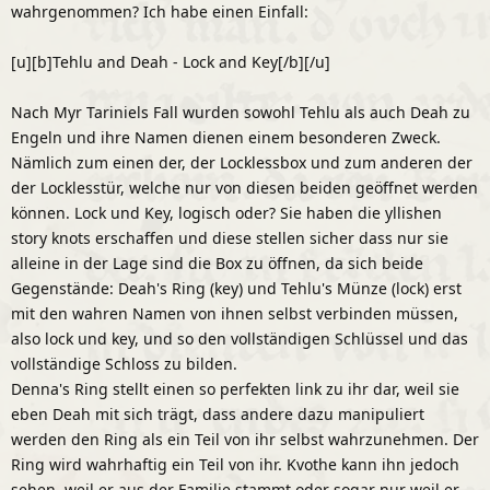
wahrgenommen? Ich habe einen Einfall:
[u][b]Tehlu and Deah - Lock and Key[/b][/u]
Nach Myr Tariniels Fall wurden sowohl Tehlu als auch Deah zu
Engeln und ihre Namen dienen einem besonderen Zweck.
Nämlich zum einen der, der Locklessbox und zum anderen der
der Locklesstür, welche nur von diesen beiden geöffnet werden
können. Lock und Key, logisch oder? Sie haben die yllishen
story knots erschaffen und diese stellen sicher dass nur sie
alleine in der Lage sind die Box zu öffnen, da sich beide
Gegenstände: Deah's Ring (key) und Tehlu's Münze (lock) erst
mit den wahren Namen von ihnen selbst verbinden müssen,
also lock und key, und so den vollständigen Schlüssel und das
vollständige Schloss zu bilden.
Denna's Ring stellt einen so perfekten link zu ihr dar, weil sie
eben Deah mit sich trägt, dass andere dazu manipuliert
werden den Ring als ein Teil von ihr selbst wahrzunehmen. Der
Ring wird wahrhaftig ein Teil von ihr. Kvothe kann ihn jedoch
sehen, weil er aus der Familie stammt oder sogar nur weil er