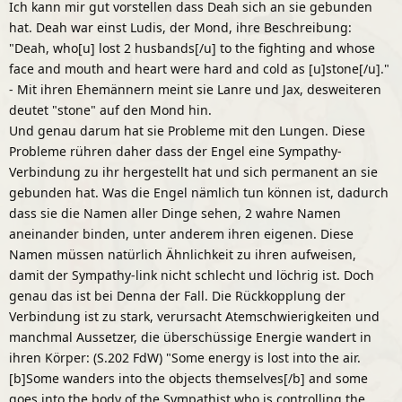
Ich kann mir gut vorstellen dass Deah sich an sie gebunden
hat. Deah war einst Ludis, der Mond, ihre Beschreibung:
"Deah, who[u] lost 2 husbands[/u] to the fighting and whose
face and mouth and heart were hard and cold as [u]stone[/u]."
- Mit ihren Ehemännern meint sie Lanre und Jax, desweiteren
deutet "stone" auf den Mond hin.
Und genau darum hat sie Probleme mit den Lungen. Diese
Probleme rühren daher dass der Engel eine Sympathy-
Verbindung zu ihr hergestellt hat und sich permanent an sie
gebunden hat. Was die Engel nämlich tun können ist, dadurch
dass sie die Namen aller Dinge sehen, 2 wahre Namen
aneinander binden, unter anderem ihren eigenen. Diese
Namen müssen natürlich Ähnlichkeit zu ihren aufweisen,
damit der Sympathy-link nicht schlecht und löchrig ist. Doch
genau das ist bei Denna der Fall. Die Rückkopplung der
Verbindung ist zu stark, verursacht Atemschwierigkeiten und
manchmal Aussetzer, die überschüssige Energie wandert in
ihren Körper: (S.202 FdW) "Some energy is lost into the air.
[b]Some wanders into the objects themselves[/b] and some
goes into the body of the Sympathist who is controlling the