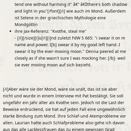
tend one without harming it" â€“ â€žthere's both shadow
and light in you"[/font]
[/i] wie auch im Mond. Außerdem
ist Selene in der griechischen Mythologie eine
Mondgöttin
ihre Jax-Referenz: "Kvothe, steal me"
-
[/i][/size]
[i]u[/i][i]nd zuletzt FdW S 665: "i swear it on m
name and power. I[b] swear it by my good left hand. I
swear it by the ever-moving moon." Denna peered at me
closely as if she wasn't sure I was mocking her. [/b]- weil
sie ever moving moon auf sich bezieht.
[/i]
Aber wäre sie der Mond, wäre sie uralt, das ist sie aber
nicht und wurde in einem Interview mit Pat bestätigt. Sie soll
ungefähr ein Jahr älter als Kvothe sein. Jedoch ist die Last der
Beweise erdrückend, sie hat auf jeden Fall eine ungewöhnlich
starke Bindung zum Mond.
Ihre Schlaf-und Atemprobleme vor
allen. Laurian hatte auch Schlafprobleme also gehe ich davon
aus das alle Lacklessfrauen das zu einem gewissen Grad