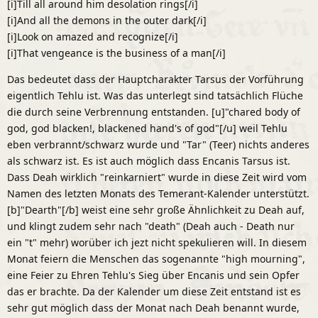
[i]Till all around him desolation rings[/i]
[i]And all the demons in the outer dark[/i]
[i]Look on amazed and recognize[/i]
[i]That vengeance is the business of a man[/i]
Das bedeutet dass der Hauptcharakter Tarsus der Vorführung
eigentlich Tehlu ist. Was das unterlegt sind tatsächlich Flüche
die durch seine Verbrennung entstanden. [u]"chared body of
god, god blacken!, blackened hand's of god"[/u] weil Tehlu
eben verbrannt/schwarz wurde und "Tar" (Teer) nichts anderes
als schwarz ist. Es ist auch möglich dass Encanis Tarsus ist.
Dass Deah wirklich "reinkarniert" wurde in diese Zeit wird vom
Namen des letzten Monats des Temerant-Kalender unterstützt.
[b]"Dearth"[/b] weist eine sehr große Ähnlichkeit zu Deah auf,
und klingt zudem sehr nach "death" (Deah auch - Death nur
ein "t" mehr) worüber ich jezt nicht spekulieren will. In diesem
Monat feiern die Menschen das sogenannte "high mourning",
eine Feier zu Ehren Tehlu's Sieg über Encanis und sein Opfer
das er brachte. Da der Kalender um diese Zeit entstand ist es
sehr gut möglich dass der Monat nach Deah benannt wurde,