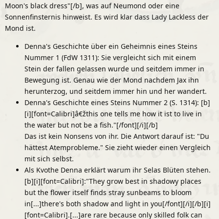
Moon's black dress"[/b], was auf Neumond oder eine
Sonnenfinsternis hinweist. Es wird klar dass Lady Lackless der
Mond ist.
Denna's Geschichte über ein Geheimnis eines Steins
Nummer 1 (FdW 1311): Sie vergleicht sich mit einem
Stein der fallen gelassen wurde und seitdem immer in
Bewegung ist. Genau wie der Mond nachdem Jax ihn
herunterzog, und seitdem immer hin und her wandert.
Denna's Geschichte eines Steins Nummer 2 (S. 1314): [b]
[i]
[font=Calibri]â€žthis one tells me how it ist to live in
the water but not be a fish."[/font]
[/i][/b]
Das ist kein Nonsens von ihr. Die Antwort darauf ist: "Du
hättest Atemprobleme." Sie zieht wieder einen Vergleich
mit sich selbst.
Als Kvothe Denna erklärt warum ihr Selas Blüten stehen.
[b][i]
[font=Calibri]:"They grow best in shadowy places
but the flower itself finds stray sunbeams to bloom
in[...]there's both shadow and light in you[/font]
[/i][/b][i]
[font=Calibri].[...]are rare because only skilled folk can