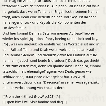
"lu" mag ein Anhang für Ludis sein oder Tehlu bedeutet
tatsächlich wörtlich "lockless". Auf jeden Fall ist es nicht weit
hergeholt, dass wenn Tehlu, ein Engel, lock inseinem Namen
trägt, auch Deah eine Bedeutung hat und "key" ist da sehr
naheliegend. Lock und Key als die Komponenten der
Locklessfamilie.
Und hier kommt Denna's Satz von meiner Aufbau-Theorie
wieder ins Spiel [b]"I don't fancy beeing under lock and key."
[/b] , was ein unglaublich einfallsreiches Wortspiel ist und in
dem Fall auf Tehlu und Deah weist, welche beide an Kvothe
und Denna "kleben" und dadurch gewissen Einfluss auf sie
nehmen. (Jedoch sind beide Individuen!) Doch das geschieht
nicht zum ersten mal, denn ich glaube dass Daeonica, einmal
tatsächlich, als ehemaligeTrägerin von Deah, genau wie
Tehlu/Menda, 1000 Jahre zuvor gelebt hat. Das wird
untermauert davon dass "Daeonica" in seiner Aussage exakt
mit der Verbrennung von Encanis deckt.
[i]From the 4rth act (NotW p.323):[/i]
[i]Upon him i will visit famine and fire[/i]