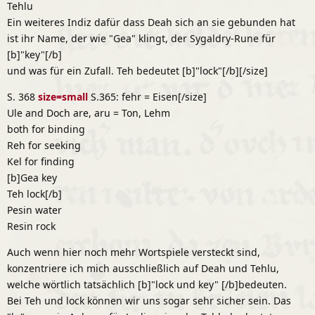
Tehlu
Ein weiteres Indiz dafür dass Deah sich an sie gebunden hat
ist ihr Name, der wie "Gea" klingt, der Sygaldry-Rune für
[b]"key"[/b]
und was für ein Zufall. Teh bedeutet [b]"lock"[/b]
[/size]
S. 368
size=small
S.365: fehr = Eisen[/size]
Ule and Doch are, aru = Ton, Lehm
both for binding
Reh for seeking
Kel for finding
[b]Gea key
Teh lock[/b]
Pesin water
Resin rock
Auch wenn hier noch mehr Wortspiele versteckt sind,
konzentriere ich mich ausschließlich auf Deah und Tehlu,
welche wörtlich tatsächlich [b]"lock und key" [/b]bedeuten.
Bei Teh und lock können wir uns sogar sehr sicher sein. Das