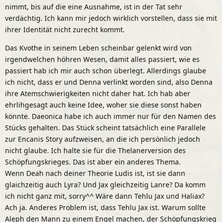
nimmt, bis auf die eine Ausnahme, ist in der Tat sehr
verdächtig. Ich kann mir jedoch wirklich vorstellen, dass sie mit
ihrer Identität nicht zurecht kommt.
Das Kvothe in seinem Leben scheinbar gelenkt wird von
irgendwelchen höhren Wesen, damit alles passiert, wie es
passiert hab ich mir auch schon überlegt. Allerdings glaube
ich nicht, dass er und Denna verlinkt worden sind, also Denna
ihre Atemschwierigkeiten nicht daher hat. Ich hab aber
ehrlihgesagt auch keine Idee, woher sie diese sonst haben
könnte. Daeonica habe ich auch immer nur für den Namen des
Stücks gehalten. Das Stück scheint tatsächlich eine Parallele
zur Encanis Story aufzweisen, an die ich persönlich jedoch
nicht glaube. Ich halte sie für die Thelanerversion des
Schöpfungskrieges. Das ist aber ein anderes Thema.
Wenn Deah nach deiner Theorie Ludis ist, ist sie dann
glaichzeitig auch Lyra? Und Jax gleichzeitig Lanre? Da komm
ich nicht ganz mit, sorry^^ Wäre dann Tehlu Jax und Haliax?
Ach ja. Anderes Problem ist, dass Tehlu Jax ist. Warum sollte
Aleph den Mann zu einem Engel machen, der Schöpfungskrieg