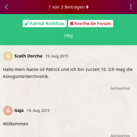
1
von
3
Beiträgen
Patrick Rothfuss
Kvothe.de Forum
Hey
Scath Dorcha
S
19. Aug 2015
Hallo mein Name ist Patrick und ich bin zurzeit 16. Ich mag die
Königsmörderchronik.
Antworten
Gaja
G
19. Aug 2015
Willkommen
Antworten