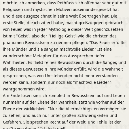
möchte ich anmerken, dass Rothfuss sich offenbar sehr gut mit
Religiösen und mystischen Motiven auseinandergesetzt hat
und diese ausgezeichnet in seine Welt übertragen hat. Die
erste Stelle, die ich zitiert habe, macht großzügigen gebrauch
von Feuer, was in jeder Mythologie dieser Welt gleichzusetzen
ist mit "Geist", also der "Heilige-Geist" wie die christen das
phänomen Bewusstsein zu nennen pflegen. "Das Feuer erfüllte
ihre Münder und sie sangen machtvolle Lieder." Ist eine
wunderschöne Metapher für das Aussprechen tiefer
Wahrheiten. Es fließt reines Bewusstsein durch die Sänger, und
als dieses Bewusstsein ihre Münder erfüllt, wird die Wahrheit
gesprochen, was von Umstehenden nicht mehr verstanden
werden kann, sondern nur noch als "machtvolle Lieder"
wahrgenommen wird.
Am Ende lösen sie sich komplett in Bewusstsein auf und Leben
nunmehr auf der Ebene der Wahrheit, statt wie vorher auf der
Ebene der wirklichkeit. "Nur die Allermächtigsten vermögen sie
zu sehen, und auch nur unter großen Schwierigkeiten und
Gefahren. Sie sprechen Recht auf der Welt, und Tehlu ist der
größte von ihnen." Ist doch geil!