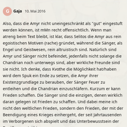
Gaja
G
10. Mai 2016
Also, dass die Amyr nicht uneingeschränkt als "gut" eingestuft
werden können, ist mMn recht offensichtlich. Wenn man
atreng beim Text bleibt, ist klar, dass Selitos die Amyr aus rein
egoistischen Motiven (rache) gründet, während die Sänger, als
Engel und Geistwesen, rein altruistisch sind. Natürlich sind
Amyr und Sänger nicht befeindet, jedenfalls nicht solange die
Chandrian noch unterwegs sind, aber wirkliche Freunde sind
sie nicht. Ich denke, dass Kvothe die Möglichkeit hat/haben
wird dem Spuk ein Ende zu setzen, die Amyr ihrer
Existenzgrundlage zu berauben, der Sänger Feuer zu
entleihen und die Chandrian einzuschläfern. Kurzum er kann
Frieden schaffen. Die Sänger sind die einzigen, denen wirklich
daran gelegen ist Frieden zu schaffen. Und dabei meine ich
nicht den weltlichen Frieden, sondern den Frieden, der mit der
Beendigung eines Krieges einhergeht, der seit Jahrtausenden
im Verborgenen sich abspielt und das Unterbewusstsein der