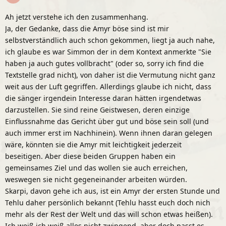
Ah jetzt verstehe ich den zusammenhang.
Ja, der Gedanke, dass die Amyr böse sind ist mir
selbstverständlich auch schon gekommen, liegt ja auch nahe,
ich glaube es war Simmon der in dem Kontext anmerkte "Sie
haben ja auch gutes vollbracht" (oder so, sorry ich find die
Textstelle grad nicht), von daher ist die Vermutung nicht ganz
weit aus der Luft gegriffen. Allerdings glaube ich nicht, dass
die sänger irgendein Interesse daran hätten irgendetwas
darzustellen. Sie sind reine Geistwesen, deren einzige
Einflussnahme das Gericht über gut und böse sein soll (und
auch immer erst im Nachhinein). Wenn ihnen daran gelegen
wäre, könnten sie die Amyr mit leichtigkeit jederzeit
beseitigen. Aber diese beiden Gruppen haben ein
gemeinsames Ziel und das wollen sie auch erreichen,
weswegen sie nicht gegeneinander arbeiten würden.
Skarpi, davon gehe ich aus, ist ein Amyr der ersten Stunde und
Tehlu daher persönlich bekannt (Tehlu hasst euch doch nich
mehr als der Rest der Welt und das will schon etwas heißen).
Ich weiß ich weiß alles nicht zwingend, aber doch passt es