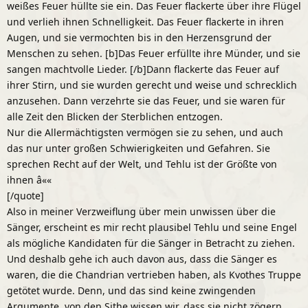
weißes Feuer hüllte sie ein. Das Feuer flackerte über ihre Flügel
und verlieh ihnen Schnelligkeit. Das Feuer flackerte in ihren
Augen, und sie vermochten bis in den Herzensgrund der
Menschen zu sehen. [b]Das Feuer erfüllte ihre Münder, und sie
sangen machtvolle Lieder. [/b]Dann flackerte das Feuer auf
ihrer Stirn, und sie wurden gerecht und weise und schrecklich
anzusehen. Dann verzehrte sie das Feuer, und sie waren für
alle Zeit den Blicken der Sterblichen entzogen.
Nur die Allermächtigsten vermögen sie zu sehen, und auch
das nur unter großen Schwierigkeiten und Gefahren. Sie
sprechen Recht auf der Welt, und Tehlu ist der Größte von
ihnen â««
[/quote]
Also in meiner Verzweiflung über mein unwissen über die
Sänger, erscheint es mir recht plausibel Tehlu und seine Engel
als mögliche Kandidaten für die Sänger in Betracht zu ziehen.
Und deshalb gehe ich auch davon aus, dass die Sänger es
waren, die die Chandrian vertrieben haben, als Kvothes Truppe
getötet wurde. Denn, und das sind keine zwingenden
Argumente, von den Sithe wissen wir, dass sie nicht zögern