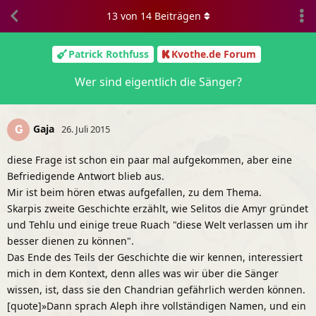
13
von
14
Beiträgen
Patrick Rothfuss
Kvothe.de Forum
Wer sind eigentlich die Sänger?
Gaja
G
26. Juli 2015
diese Frage ist schon ein paar mal aufgekommen, aber eine
Befriedigende Antwort blieb aus.
Mir ist beim hören etwas aufgefallen, zu dem Thema.
Skarpis zweite Geschichte erzählt, wie Selitos die Amyr gründet
und Tehlu und einige treue Ruach "diese Welt verlassen um ihr
besser dienen zu können".
Das Ende des Teils der Geschichte die wir kennen, interessiert
mich in dem Kontext, denn alles was wir über die Sänger
wissen, ist, dass sie den Chandrian gefährlich werden können.
[quote]»Dann sprach Aleph ihre vollständigen Namen, und ein